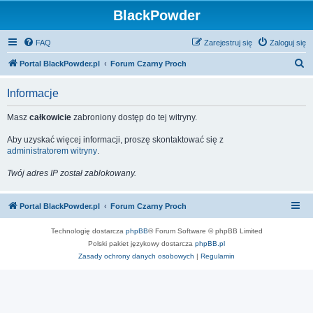
BlackPowder
FAQ
Zarejestruj się
Zaloguj się
S
Portal BlackPowder.pl
Forum Czarny Proch
z
Informacje
u
k
Masz
całkowicie
zabroniony dostęp do tej witryny.
a
Aby uzyskać więcej informacji, proszę skontaktować się z
j
administratorem witryny
.
Twój adres IP został zablokowany.
Portal BlackPowder.pl
Forum Czarny Proch
Technologię dostarcza
phpBB
® Forum Software © phpBB Limited
Polski pakiet językowy dostarcza
phpBB.pl
Zasady ochrony danych osobowych
|
Regulamin