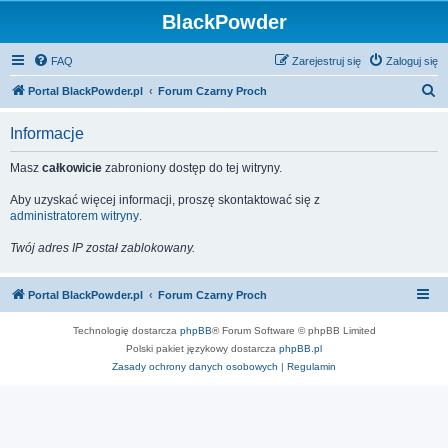
BlackPowder
FAQ
Zarejestruj się
Zaloguj się
S
Portal BlackPowder.pl
Forum Czarny Proch
z
Informacje
u
k
Masz
całkowicie
zabroniony dostęp do tej witryny.
a
Aby uzyskać więcej informacji, proszę skontaktować się z
j
administratorem witryny
.
Twój adres IP został zablokowany.
Portal BlackPowder.pl
Forum Czarny Proch
Technologię dostarcza
phpBB
® Forum Software © phpBB Limited
Polski pakiet językowy dostarcza
phpBB.pl
Zasady ochrony danych osobowych
|
Regulamin