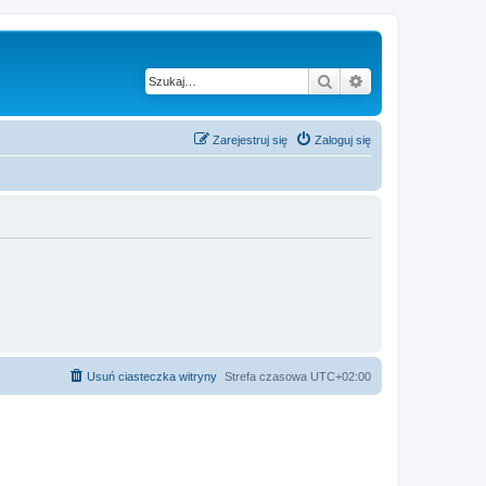
Szukaj
Wyszukiwanie z
Zarejestruj się
Zaloguj się
Usuń ciasteczka witryny
Strefa czasowa
UTC+02:00