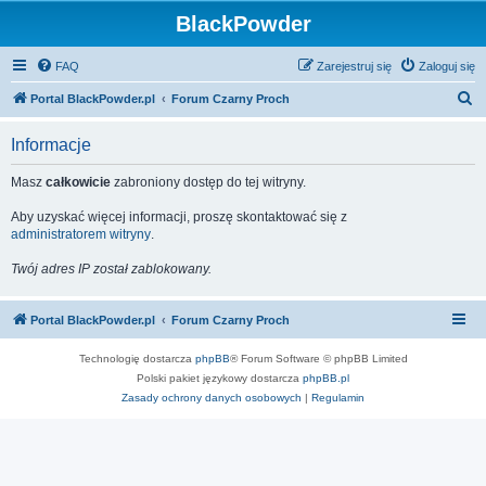
BlackPowder
FAQ
Zarejestruj się
Zaloguj się
S
Portal BlackPowder.pl
Forum Czarny Proch
z
Informacje
u
k
Masz
całkowicie
zabroniony dostęp do tej witryny.
a
Aby uzyskać więcej informacji, proszę skontaktować się z
j
administratorem witryny
.
Twój adres IP został zablokowany.
Portal BlackPowder.pl
Forum Czarny Proch
Technologię dostarcza
phpBB
® Forum Software © phpBB Limited
Polski pakiet językowy dostarcza
phpBB.pl
Zasady ochrony danych osobowych
|
Regulamin