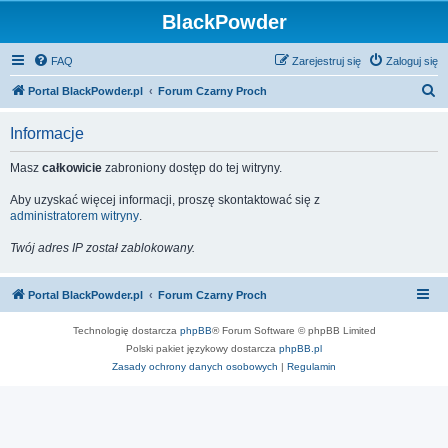
BlackPowder
FAQ
Zarejestruj się
Zaloguj się
S
Portal BlackPowder.pl
Forum Czarny Proch
z
Informacje
u
k
Masz
całkowicie
zabroniony dostęp do tej witryny.
a
Aby uzyskać więcej informacji, proszę skontaktować się z
j
administratorem witryny
.
Twój adres IP został zablokowany.
Portal BlackPowder.pl
Forum Czarny Proch
Technologię dostarcza
phpBB
® Forum Software © phpBB Limited
Polski pakiet językowy dostarcza
phpBB.pl
Zasady ochrony danych osobowych
|
Regulamin