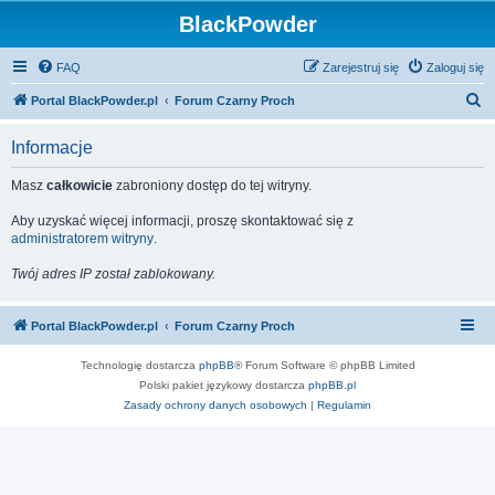
BlackPowder
FAQ
Zarejestruj się
Zaloguj się
S
Portal BlackPowder.pl
Forum Czarny Proch
z
Informacje
u
k
Masz
całkowicie
zabroniony dostęp do tej witryny.
a
Aby uzyskać więcej informacji, proszę skontaktować się z
j
administratorem witryny
.
Twój adres IP został zablokowany.
Portal BlackPowder.pl
Forum Czarny Proch
Technologię dostarcza
phpBB
® Forum Software © phpBB Limited
Polski pakiet językowy dostarcza
phpBB.pl
Zasady ochrony danych osobowych
|
Regulamin