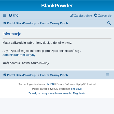
BlackPowder
FAQ
Zarejestruj się
Zaloguj się
S
Portal BlackPowder.pl
Forum Czarny Proch
z
Informacje
u
k
Masz
całkowicie
zabroniony dostęp do tej witryny.
a
Aby uzyskać więcej informacji, proszę skontaktować się z
j
administratorem witryny
.
Twój adres IP został zablokowany.
Portal BlackPowder.pl
Forum Czarny Proch
Technologię dostarcza
phpBB
® Forum Software © phpBB Limited
Polski pakiet językowy dostarcza
phpBB.pl
Zasady ochrony danych osobowych
|
Regulamin