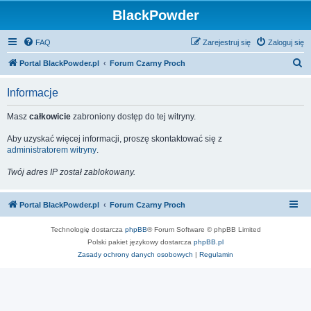
BlackPowder
FAQ
Zarejestruj się
Zaloguj się
S
Portal BlackPowder.pl
Forum Czarny Proch
z
Informacje
u
k
Masz
całkowicie
zabroniony dostęp do tej witryny.
a
Aby uzyskać więcej informacji, proszę skontaktować się z
j
administratorem witryny
.
Twój adres IP został zablokowany.
Portal BlackPowder.pl
Forum Czarny Proch
Technologię dostarcza
phpBB
® Forum Software © phpBB Limited
Polski pakiet językowy dostarcza
phpBB.pl
Zasady ochrony danych osobowych
|
Regulamin