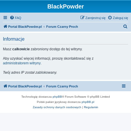
BlackPowder
FAQ
Zarejestruj się
Zaloguj się
S
Portal BlackPowder.pl
Forum Czarny Proch
z
Informacje
u
k
Masz
całkowicie
zabroniony dostęp do tej witryny.
a
Aby uzyskać więcej informacji, proszę skontaktować się z
j
administratorem witryny
.
Twój adres IP został zablokowany.
Portal BlackPowder.pl
Forum Czarny Proch
Technologię dostarcza
phpBB
® Forum Software © phpBB Limited
Polski pakiet językowy dostarcza
phpBB.pl
Zasady ochrony danych osobowych
|
Regulamin