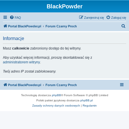
BlackPowder
FAQ
Zarejestruj się
Zaloguj się
S
Portal BlackPowder.pl
Forum Czarny Proch
z
Informacje
u
k
Masz
całkowicie
zabroniony dostęp do tej witryny.
a
Aby uzyskać więcej informacji, proszę skontaktować się z
j
administratorem witryny
.
Twój adres IP został zablokowany.
Portal BlackPowder.pl
Forum Czarny Proch
Technologię dostarcza
phpBB
® Forum Software © phpBB Limited
Polski pakiet językowy dostarcza
phpBB.pl
Zasady ochrony danych osobowych
|
Regulamin