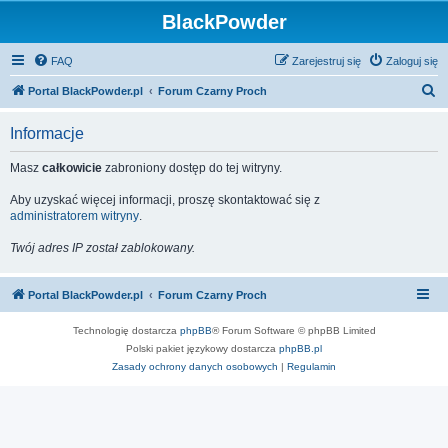
BlackPowder
FAQ
Zarejestruj się
Zaloguj się
S
Portal BlackPowder.pl
Forum Czarny Proch
z
Informacje
u
k
Masz
całkowicie
zabroniony dostęp do tej witryny.
a
Aby uzyskać więcej informacji, proszę skontaktować się z
j
administratorem witryny
.
Twój adres IP został zablokowany.
Portal BlackPowder.pl
Forum Czarny Proch
Technologię dostarcza
phpBB
® Forum Software © phpBB Limited
Polski pakiet językowy dostarcza
phpBB.pl
Zasady ochrony danych osobowych
|
Regulamin