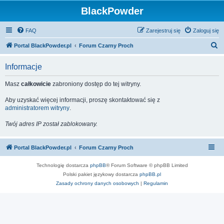
BlackPowder
FAQ
Zarejestruj się
Zaloguj się
S
Portal BlackPowder.pl
Forum Czarny Proch
z
Informacje
u
k
Masz
całkowicie
zabroniony dostęp do tej witryny.
a
Aby uzyskać więcej informacji, proszę skontaktować się z
j
administratorem witryny
.
Twój adres IP został zablokowany.
Portal BlackPowder.pl
Forum Czarny Proch
Technologię dostarcza
phpBB
® Forum Software © phpBB Limited
Polski pakiet językowy dostarcza
phpBB.pl
Zasady ochrony danych osobowych
|
Regulamin