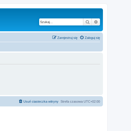
Szukaj
Wyszukiwanie z
Zarejestruj się
Zaloguj się
Usuń ciasteczka witryny
Strefa czasowa
UTC+02:00