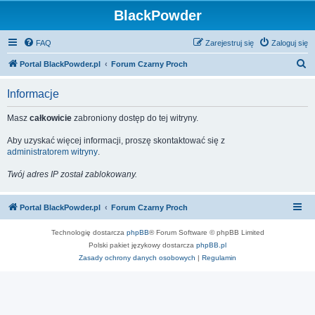
BlackPowder
FAQ
Zarejestruj się
Zaloguj się
S
Portal BlackPowder.pl
Forum Czarny Proch
z
Informacje
u
k
Masz
całkowicie
zabroniony dostęp do tej witryny.
a
Aby uzyskać więcej informacji, proszę skontaktować się z
j
administratorem witryny
.
Twój adres IP został zablokowany.
Portal BlackPowder.pl
Forum Czarny Proch
Technologię dostarcza
phpBB
® Forum Software © phpBB Limited
Polski pakiet językowy dostarcza
phpBB.pl
Zasady ochrony danych osobowych
|
Regulamin