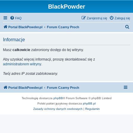
BlackPowder
FAQ
Zarejestruj się
Zaloguj się
S
Portal BlackPowder.pl
Forum Czarny Proch
z
Informacje
u
k
Masz
całkowicie
zabroniony dostęp do tej witryny.
a
Aby uzyskać więcej informacji, proszę skontaktować się z
j
administratorem witryny
.
Twój adres IP został zablokowany.
Portal BlackPowder.pl
Forum Czarny Proch
Technologię dostarcza
phpBB
® Forum Software © phpBB Limited
Polski pakiet językowy dostarcza
phpBB.pl
Zasady ochrony danych osobowych
|
Regulamin