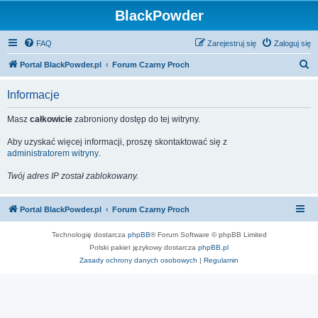
BlackPowder
FAQ
Zarejestruj się
Zaloguj się
S
Portal BlackPowder.pl
Forum Czarny Proch
z
Informacje
u
k
Masz
całkowicie
zabroniony dostęp do tej witryny.
a
Aby uzyskać więcej informacji, proszę skontaktować się z
j
administratorem witryny
.
Twój adres IP został zablokowany.
Portal BlackPowder.pl
Forum Czarny Proch
Technologię dostarcza
phpBB
® Forum Software © phpBB Limited
Polski pakiet językowy dostarcza
phpBB.pl
Zasady ochrony danych osobowych
|
Regulamin