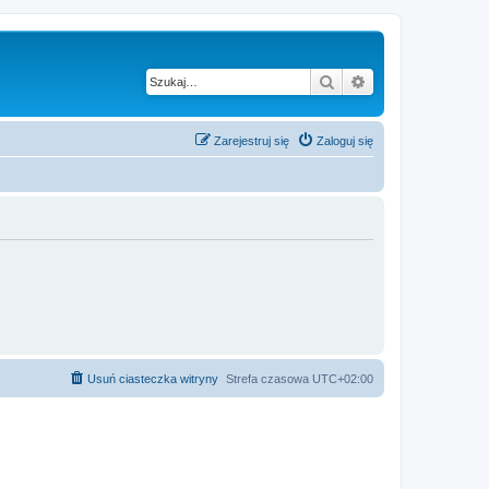
Szukaj
Wyszukiwanie z
Zarejestruj się
Zaloguj się
Usuń ciasteczka witryny
Strefa czasowa
UTC+02:00