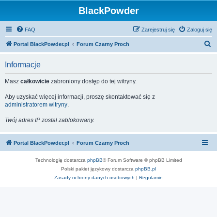
BlackPowder
FAQ
Zarejestruj się
Zaloguj się
S
Portal BlackPowder.pl
Forum Czarny Proch
z
Informacje
u
k
Masz
całkowicie
zabroniony dostęp do tej witryny.
a
Aby uzyskać więcej informacji, proszę skontaktować się z
j
administratorem witryny
.
Twój adres IP został zablokowany.
Portal BlackPowder.pl
Forum Czarny Proch
Technologię dostarcza
phpBB
® Forum Software © phpBB Limited
Polski pakiet językowy dostarcza
phpBB.pl
Zasady ochrony danych osobowych
|
Regulamin