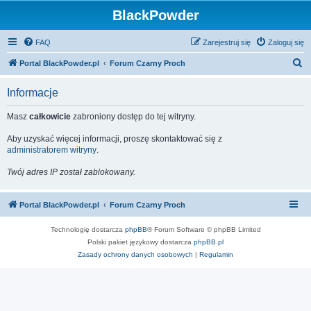
BlackPowder
FAQ
Zarejestruj się
Zaloguj się
S
Portal BlackPowder.pl
Forum Czarny Proch
z
Informacje
u
k
Masz
całkowicie
zabroniony dostęp do tej witryny.
a
Aby uzyskać więcej informacji, proszę skontaktować się z
j
administratorem witryny
.
Twój adres IP został zablokowany.
Portal BlackPowder.pl
Forum Czarny Proch
Technologię dostarcza
phpBB
® Forum Software © phpBB Limited
Polski pakiet językowy dostarcza
phpBB.pl
Zasady ochrony danych osobowych
|
Regulamin