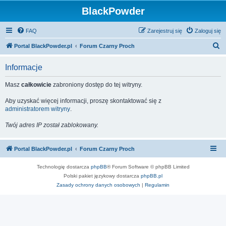
BlackPowder
FAQ
Zarejestruj się
Zaloguj się
S
Portal BlackPowder.pl
Forum Czarny Proch
z
Informacje
u
k
Masz
całkowicie
zabroniony dostęp do tej witryny.
a
Aby uzyskać więcej informacji, proszę skontaktować się z
j
administratorem witryny
.
Twój adres IP został zablokowany.
Portal BlackPowder.pl
Forum Czarny Proch
Technologię dostarcza
phpBB
® Forum Software © phpBB Limited
Polski pakiet językowy dostarcza
phpBB.pl
Zasady ochrony danych osobowych
|
Regulamin