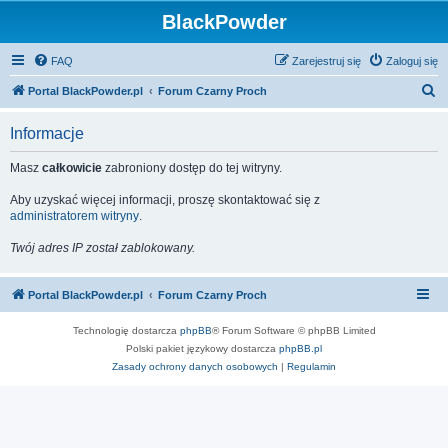
BlackPowder
FAQ
Zarejestruj się
Zaloguj się
S
Portal BlackPowder.pl
Forum Czarny Proch
z
Informacje
u
k
Masz
całkowicie
zabroniony dostęp do tej witryny.
a
Aby uzyskać więcej informacji, proszę skontaktować się z
j
administratorem witryny
.
Twój adres IP został zablokowany.
Portal BlackPowder.pl
Forum Czarny Proch
Technologię dostarcza
phpBB
® Forum Software © phpBB Limited
Polski pakiet językowy dostarcza
phpBB.pl
Zasady ochrony danych osobowych
|
Regulamin