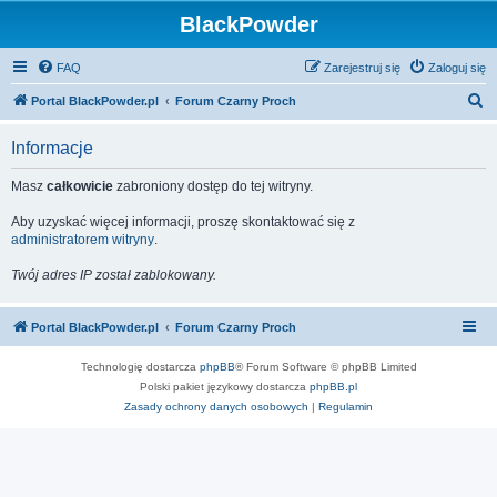
BlackPowder
FAQ
Zarejestruj się
Zaloguj się
S
Portal BlackPowder.pl
Forum Czarny Proch
z
Informacje
u
k
Masz
całkowicie
zabroniony dostęp do tej witryny.
a
Aby uzyskać więcej informacji, proszę skontaktować się z
j
administratorem witryny
.
Twój adres IP został zablokowany.
Portal BlackPowder.pl
Forum Czarny Proch
Technologię dostarcza
phpBB
® Forum Software © phpBB Limited
Polski pakiet językowy dostarcza
phpBB.pl
Zasady ochrony danych osobowych
|
Regulamin