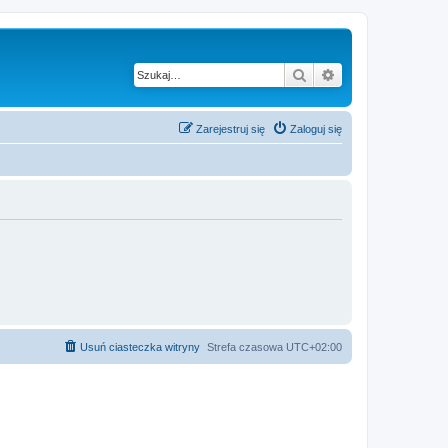
Szukaj
Wyszukiwanie z
Zarejestruj się
Zaloguj się
Usuń ciasteczka witryny
Strefa czasowa
UTC+02:00